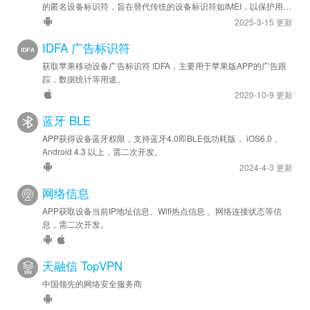
的匿名设备标识符，旨在替代传统的设备标识符如IMEI，以保护用户
安卓新增 - 增加 needAll 布尔参数，是否需要同时返回MSA官
隐私。
2025-3-15 更新
方与非官方OAID值。
IDFA 广告标识符
安卓优化 - SDK 已升级至 v2.4.0
获取苹果移动设备广告标识符 IDFA，主要用于苹果版APP的广告跟
2023-12-08
踪，数据统计等用途。
安卓优化 - 增强兼容性
2020-10-9 更新
蓝牙 BLE
2023-12-03
APP获得设备蓝牙权限，支持蓝牙4.0即BLE低功耗版， iOS6.0 、
安卓新增 - 已接入需要证书验证的新版 MSA 移动安全工作委员
Android 4.3 以上，需二次开发。
会 OAID SDK。
2024-4-3 更新
网络信息
APP获取设备当前IP地址信息、Wifi热点信息 、网络连接状态等信
息，需二次开发。
天融信 TopVPN
中国领先的网络安全服务商