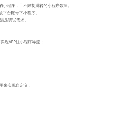
的小程序，且不限制跳转的小程序数量。

平台账号下小程序。

满足调试需求。

实现APP往小程序导流；

JS调用来实现自定义；