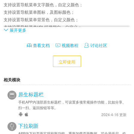
支持设置导航菜单文字颜色，自定义颜色；

支持设置导航菜单图标，及图标颜色；

支持设置导航菜单背景色，自定义颜色；

支持设置导航菜单URL链接指向，自定义；

展开更多
支持设置系统功能【分享】按钮显示，可关闭；

支持设置系统功能【刷新】按钮显示，可关闭；

查看文档
视频教程
讨论社区
支持设置系统功能【清理缓存】按钮显示，可关闭；

支持设置系统功能【扫一扫】按钮显示，可关闭；

立即使用
支持设置系统功能【退出应用】按钮显示，可关闭；

相关模块
开发：

提供jsBridge.sidebar开发方案，通过页面JS调用来实现自定义；
原生标题栏
手机APP内顶部原生标题栏，可设置多项常规操作功能，比如分享、
扫一扫、返回按钮等等。
2024-4-16 更新
下拉刷新
APP内下拉页面实现刷新功能，重新加载页面数据，可全局开启，也