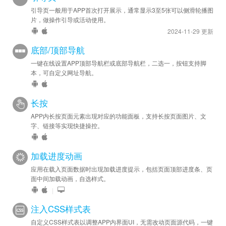
引导页一般用于APP首次打开展示，通常显示3至5张可以侧滑轮播图
2023-03-09
片，做操作引导或活动使用。
安卓优化 - 升级到 v2.10.0.301
2024-11-29 更新
2023-02-27
底部/顶部导航
安卓优化 - Android 升级到 v2.9.0.300
一键在线设置APP顶部导航栏或底部导航栏，二选一，按钮支持脚
本，可自定义网址导航。
2022-12-15
安卓优化 - Android 升级到 v2.8.0.300
长按
苹果优化 - iOS 升级到 v1.1.0.305
APP内长按页面元素出现对应的功能面板，支持长按页面图片、文
字、链接等实现快捷操控。
2022-10-20
安卓优化 - 升级到 v2.7.0.302
加载进度动画
2022-06-29
应用在载入页面数据时出现加载进度提示，包括页面顶部进度条、页
安卓优化 - 升级到 v2.6.0.300，提升性能及稳定性。
面中间加载动画，自选样式。
苹果修复 - 解决 Apple AppStore 上架问题
|
苹果优化 - 升级到 v1.1.0.303，提升性能及稳定性。
注入CSS样式表
2022-06-16
自定义CSS样式表以调整APP内界面UI，无需改动页面源代码，一键