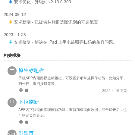
安卓优化 - 升级到 v2.13.0.303
2024-09-12
安卓新增 - 已提供从相册选图识别的可选配置
2023-11-23
安卓修复 - 解决在 iPad 上手电筒照亮扫码的兼容问题。
2023-10-08
相关模块
安卓优化 - 升级到 v2.12.0.301
原生标题栏
2023-09-20
手机APP内顶部原生标题栏，可设置多项常规操作功能，比如分享、
安卓优化 - 升级到 v2.12.0.300
扫一扫、返回按钮等等。
2024-4-16 更新
2023-08-25
下拉刷新
苹果修复 - 解决在没有闪光灯的 iPad 上可能出现闪退的问题。
APP内下拉页面实现刷新功能，重新加载页面数据，可全局开启，也
2023-06-19
可指定页面开启。
安卓优化 - 升级到 v2.11.0.300
苹果优化 - 升级到 v1.1.0.306
引导页