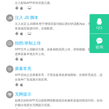
注入影响APP所有页面元素。
苹果优化 - 升级到 v1.1.0.302，显著提升识别能力。
|
2022-05-12
注入 JS 脚本
安卓优化 - 升级到 v2.5.0.300，提升性能及稳定性。
注入自定义JS脚本用于增强页面功能以更好的适配App，无需修改服
务器端页面源代码，在线配置。
2022-01-20
|
安卓新增 - 已支持摄像头嵌入 HTML 网页连续扫码，请参
拍照/录制上传
DEMO 示例
苹果新增 - 已支持摄像头嵌入 HTML 网页连续扫码
APP文件上传解决方案，设备相机拍照上传，录制视频、音频上传，
选择设备本地文件上传。
2021-12-20
安卓优化 - 提升识别能力
屏幕常亮
苹果优化 - 提升识别能力
APP启动之后屏幕常亮，不受设备系统屏保限制，长期常亮状态，适
合各种广告或展示类应用。
2021-08-12
安卓优化 - 明显提升扫码识别能力和速度，新版安装包会增加
无网提示
约 2.5MB
如果识别到APP无法获取网络数据或目标服务器返回错误代码，自动
拦截出现原生无网提示页面。