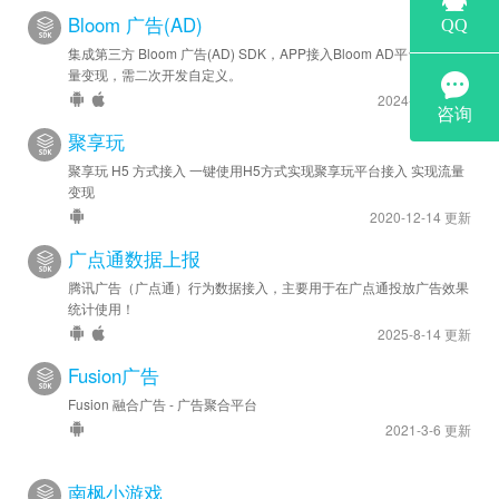
2022-11-23
Bloom 广告(AD)
安卓新增 - 新增接入穿山甲GroMore聚合广告，目前支持穿山
集成第三方 Bloom 广告(AD) SDK，APP接入Bloom AD平台实现流
甲、优量汇、百度聚合广告。
量变现，需二次开发自定义。
2024-6-28 更新
聚享玩
聚享玩 H5 方式接入 一键使用H5方式实现聚享玩平台接入 实现流量
变现
2020-12-14 更新
广点通数据上报
腾讯广告（广点通）行为数据接入，主要用于在广点通投放广告效果
统计使用！
2025-8-14 更新
Fusion广告
Fusion 融合广告 - 广告聚合平台
2021-3-6 更新
南枫小游戏