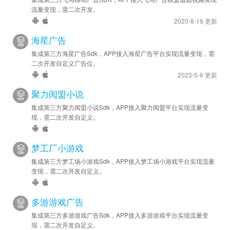
苹果优化 - SDK 升级至 v6.7.0.1
流量变现，需二次开发。
2020-8-19 更新
2025-01-07
安卓新增 - 已提供预加载接口 preload ，具体用法请参考
海星广告
DEMO 示例文档。
集成第三方海星广告Sdk，APP接入海星广告平台实现流量变现，需
苹果新增 - 已提供预加载接口 preload ，具体用法请参考
二次开发自定义广告位。
2023-5-6 更新
DEMO 示例文档。
聚力阅盟小说
2024-11-25
集成第三方聚力阅盟小说Sdk，APP接入聚力阅盟平台实现流量变
安卓优化 - SDK 升级至 v6.5.0.2
现，需二次开发自定义。
苹果优化 - SDK 升级至 v6.6.0.0
2024-08-29
梦工厂小游戏
安卓优化 - SDK 升级至 v6.3.1.7
集成第三方梦工场小游戏Sdk，APP接入梦工场小游戏平台实现流量
变现，需二次开发自定义。
2024-05-22
苹果优化 - SDK 已升级至 v6.2.0.0
多游游戏广告
2024-05-15
集成第三方多游游戏广告Sdk，APP接入多游游戏平台实现流量变
现，需二次开发自定义。
苹果新增 - 已接入 iOS 版 SDK v6.1.1.0