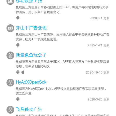
移动数据上报
苹果优化 - SDK 升级至 v7.3.0.4
集成第三方巨量引擎移动数据上报SDK，将用户app内的关键行为事
件回传，用于头条广告质量优化。
2025-09-19
2020-8-1 更新
安卓优化 - SDK 升级至 v7.1.3.2
穿山甲广告变现
2025-09-16
集成第三方穿山甲广告SDK，应用接入穿山甲平台获取各种移动广告
安卓优化 - SDK 升级至 v7.1.1.4
资源，助力APP实现流量变现。
苹果优化 - SDK 升级至 v7.1.0.7
2025-1-21 更新
新量象鱼玩盒子
2025-06-09
集成第三方新量象鱼玩盒子SDK，APP接入第三方广告联盟实现流量
安卓优化 - SDK 升级至 v6.9.0.6
变现，需开通IMEI/OAID。
苹果优化 - SDK 升级至 v6.9.0.7
2020-10-15 更新
2025-06-06
HyAdXOpenSdk
苹果新增 - 苹果版开屏广告已支持底部 LOGO 区（需结合
广告
集成三方HyAdXOpenSdk，APP接入激励视频广告实现流量变现，
启动屏
需二次开发。
插件使用）
2020-3-20 更新
2025-01-21
飞马移动广告
安卓优化 - SDK 升级至 v6.6.0.7
集成第三方飞马移动广告SDK，APP接入飞马广告联盟激励视频实现